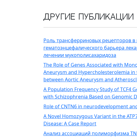
Другие публикации
Роль трансферриновых рецепторов в
гематоэнцефалического барьера лек
лечении мукополисахаридоза
The Role of Genes Associated with Mono
Aneurysm and Hypercholesterolemia in 
between Aortic Aneurysm and Atheroscl
A Population Frequency Study of TCF4 
with Schizophrenia Based on Genomic 
Role of CNTN6 in neurodevelopment an
A Novel Homozygous Variant in the ATP7B
Disease: A Case Report
Анализ ассоциаций полиморфизма TN