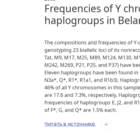
Frequencies of Y c
haplogroups in Bela
The compositions and frequencies of Y
genotyping 23 biallelic loci of its nonre
Tat, M9, M17, M25, M89, M124, M130, M
M242, M269, P21, P25, and P37) have bee
Eleven haplogroups have been found in the
N3a*, Q*, R1*, R1a1, and R1b3). Haplogro
46% of all Y chromosomes in this sample
are 17.6 and 7.3%, respectively. Haplogr
frequencies of haplogroups E, J2, and R1
of F*, G, and Q* are 1.5% each.
Читать в источнике