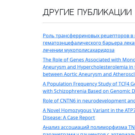
Другие публикации
Роль трансферриновых рецепторов в
гематоэнцефалического барьера лек
лечении мукополисахаридоза
The Role of Genes Associated with Mono
Aneurysm and Hypercholesterolemia in 
between Aortic Aneurysm and Atheroscl
A Population Frequency Study of TCF4 
with Schizophrenia Based on Genomic 
Role of CNTN6 in neurodevelopment an
A Novel Homozygous Variant in the ATP7B
Disease: A Case Report
Анализ ассоциаций полиморфизма TN
параметрами у пациентов с артериал