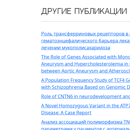
Другие публикации
Роль трансферриновых рецепторов в
гематоэнцефалического барьера лек
лечении мукополисахаридоза
The Role of Genes Associated with Mono
Aneurysm and Hypercholesterolemia in 
between Aortic Aneurysm and Atheroscl
A Population Frequency Study of TCF4 
with Schizophrenia Based on Genomic 
Role of CNTN6 in neurodevelopment an
A Novel Homozygous Variant in the ATP7B
Disease: A Case Report
Анализ ассоциаций полиморфизма TN
параметрами у пациентов с артериал