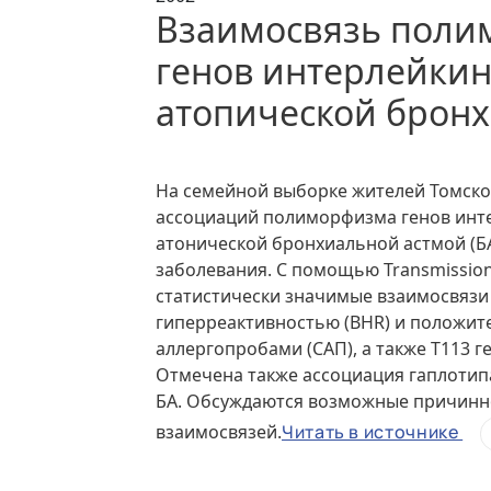
Взаимосвязь поли
генов интерлейкин
атопической брон
На семейной выборке жителей Томской
ассоциаций полиморфизма генов интер
атонической бронхиальной астмой (Б
заболевания. С помощью Transmission
статистически значимые взаимосвязи а
гиперреактивностью (BHR) и положи
аллергопробами (САП), а также Т113 ге
Отмечена также ассоциация гаплотипа
БА. Обсуждаются возможные причинн
взаимосвязей.
Читать в источнике