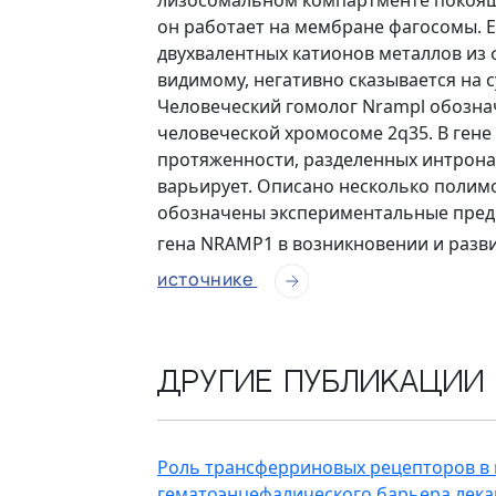
лизосомальном компартменте покояще
он работает на мембране фагосомы. Е
двухвалентных катионов металлов из 
видимому, негативно сказывается на 
Человеческий гомолог Nrampl обозна
человеческой хромосоме 2q35. В ген
протяженности, разделенных интрона
варьирует. Описано несколько полим
обозначены экспериментальные пред
гена NRAMP1 в возникновении и разв
источнике
Другие публикации
Роль трансферриновых рецепторов в
гематоэнцефалического барьера лек