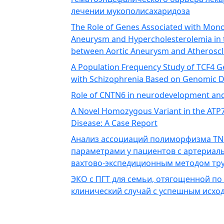
лечении мукополисахаридоза
The Role of Genes Associated with Mono
Aneurysm and Hypercholesterolemia in 
between Aortic Aneurysm and Atheroscl
A Population Frequency Study of TCF4 
with Schizophrenia Based on Genomic 
Role of CNTN6 in neurodevelopment an
A Novel Homozygous Variant in the ATP7B
Disease: A Case Report
Анализ ассоциаций полиморфизма TN
параметрами у пациентов с артериал
вахтово-экспедиционным методом тру
ЭКО с ПГТ для семьи, отягощенной по
клинический случай с успешным исхо