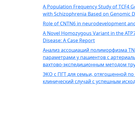
A Population Frequency Study of TCF4 
with Schizophrenia Based on Genomic 
Role of CNTN6 in neurodevelopment an
A Novel Homozygous Variant in the ATP7B
Disease: A Case Report
Анализ ассоциаций полиморфизма TN
параметрами у пациентов с артериал
вахтово-экспедиционным методом тру
ЭКО с ПГТ для семьи, отягощенной по
клинический случай с успешным исхо