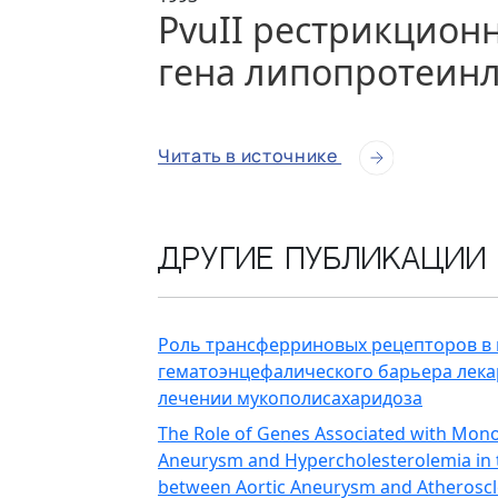
PvuII рестрикцио
гена липопротеин
Читать в источнике
Другие публикации
Роль трансферриновых рецепторов в
гематоэнцефалического барьера лек
лечении мукополисахаридоза
The Role of Genes Associated with Mono
Aneurysm and Hypercholesterolemia in 
between Aortic Aneurysm and Atheroscl