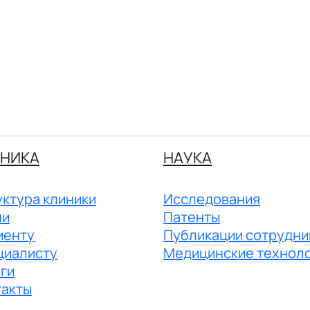
НИКА
НАУКА
ктура клиники
Исследования
чи
Патенты
иенту
Публикации сотрудни
циалисту
Медицинские технол
ги
такты