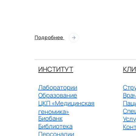
Подробнее
ИНСТИТУТ
КЛИ
Лаборатории
Стру
Образование
Вра
ЦКП «Медицинская
Пац
Спе
геномика»
Биобанк
Услу
Библиотека
Кон
Персоналии