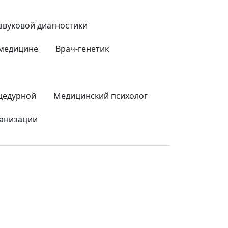
азвуковой диагностики
 медицине
Врач-генетик
цедурной
Медицинский психолог
ганизации