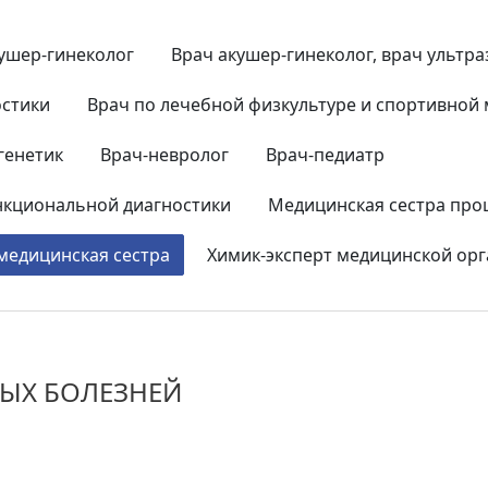
ушер-гинеколог
Врач акушер-гинеколог, врач ультр
остики
Врач по лечебной физкультуре и спортивной
генетик
Врач-невролог
Врач-педиатр
функциональной диагностики
Медицинская сестра про
медицинская сестра
Химик-эксперт медицинской ор
ЫХ БОЛЕЗНЕЙ