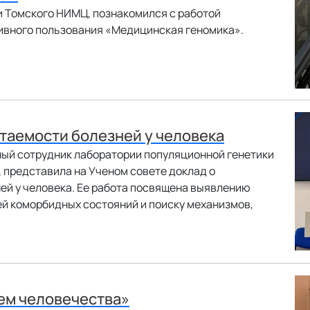
и Томского НИМЦ, познакомился с работой
ивного пользования «Медицинская геномика».
етаемости болезней у человека
чный сотрудник лаборатории популяционной генетики
 представила на Ученом совете доклад о
ей у человека. Ее работа посвящена выявлению
й коморбидных состояний и поиску механизмов,
щем человечества»