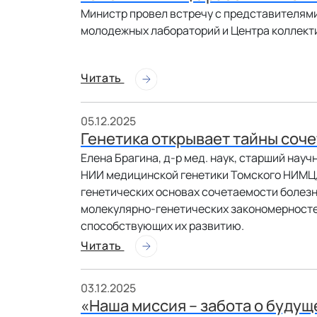
Министр провел встречу с представителям
молодежных лабораторий и Центра коллект
Читать
05.12.2025
Генетика открывает тайны соч
Елена Брагина, д-р мед. наук, старший нау
НИИ медицинской генетики Томского НИМЦ,
генетических основах сочетаемости болезн
молекулярно-генетических закономерносте
способствующих их развитию.
Читать
03.12.2025
«Наша миссия – забота о буду