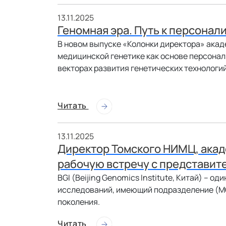
13.11.2025
Геномная эра. Путь к персона
В новом выпуске «Колонки директора» ака
медицинской генетике как основе персона
векторах развития генетических технологий
Читать
13.11.2025
Директор Томского НИМЦ, акад
рабочую встречу с представит
BGI (Beijing Genomics Institute, Китай) – о
исследований, имеющий подразделение (MG
поколения.
Читать