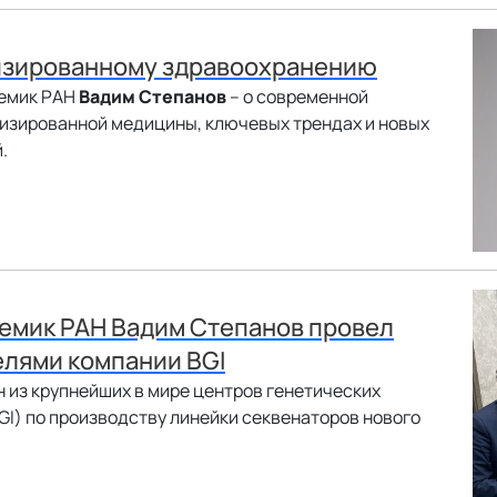
лизированному здравоохранению
демик РАН
Вадим Степанов
– о современной
лизированной медицины, ключевых трендах и новых
.
емик РАН Вадим Степанов провел
елями компании BGI
дин из крупнейших в мире центров генетических
I) по производству линейки секвенаторов нового