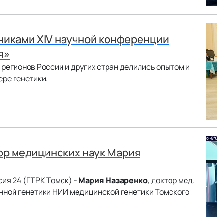
тниками XIV научной конференции
я»
х регионов России и других стран делились опытом и
ре генетики.
тор медицинских наук Мария
ия 24 (ГТРК Томск) -
Мария Назаренко
, доктор мед.
нной генетики НИИ медицинской генетики Томского