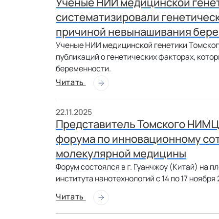
Ученые НИИ медицинской гене
систематизировали генетическ
причиной невынашивания бер
Ученые НИИ медицинской генетики Томско
публикаций о генетических факторах, кото
беременности.
Читать
22.11.2025
Представитель Томского НИМЦ 
форума по инновационному сот
молекулярной медицины
Форум состоялся в г. Гуанчжоу (Китай) на
института нанотехнологий с 14 по 17 ноября 
Читать