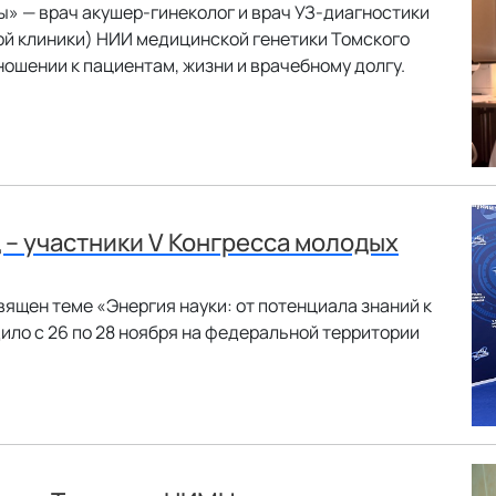
» — врач акушер-гинеколог и врач УЗ-диагностики
ой клиники) НИИ медицинской генетики Томского
ошении к пациентам, жизни и врачебному долгу.
– участники V Конгресса молодых
вящен теме «Энергия науки: от потенциала знаний к
ло с 26 по 28 ноября на федеральной территории