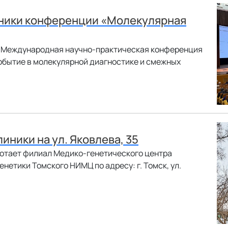
тники конференции «Молекулярная
шла Международная научно-практическая конференция
обытие в молекулярной диагностике и смежных
иники на ул. Яковлева, 35
аботает филиал Медико-генетического центра
нетики Томского НИМЦ по адресу: г. Томск, ул.