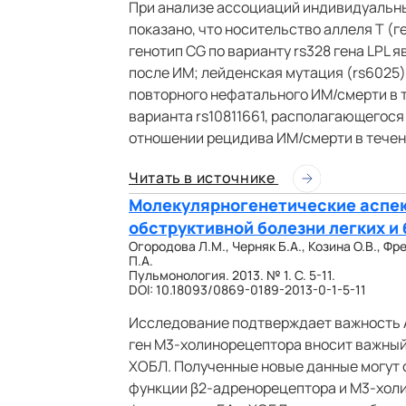
При анализе ассоциаций индивидуальны
показано, что носительство аллеля Т (ге
генотип CG по варианту rs328 гена LPL 
после ИМ; лейденская мутация (rs6025)
повторного нефатального ИМ/смерти в 
варианта rs10811661, располагающегося
отношении рецидива ИМ/смерти в течен
Читать в источнике
Молекулярногенетические аспек
обструктивной болезни легких и
Огородова Л.М., Черняк Б.А., Козина О.В., Фр
П.А.
Пульмонология. 2013. № 1. С. 5-11.
DOI: 10.18093/0869-0189-2013-0-1-5-11
Исследование подтверждает важность A
ген М3-холинорецептора вносит важный
ХОБЛ. Полученные новые данные могут 
функции β2-адренорецептора и М3-холи