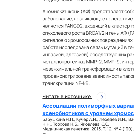
Анемия Фанкони (АФ) представляет со
заболевание, возникающее вследствие м
является FANCD2, входящий в кластер 
опухолевого роста BRCA1/2 и гены АФ (F
сигналов о хромосомных повреждениях 
работе исследована связь мутаций в г
инвазией, адгезией) соседствующих ра
металлопротеиназ MMP-2, MMP-9, интерл
мезенхимальной трансформации в клетк
продемонстрирована зависимость такой
транскрипции NF-kB.
Читать в источнике
Ассоциации полиморфных вариан
ксенобиотиков с уровнем хромо
Бабушкина Н.П., Кучер А.Н., Лебедев И.Н., В
Н.Н., Торхова Н.Б., Яковлева Ю.С.
Медицинская генетика. 2013. Т. 12. № 4 (130).