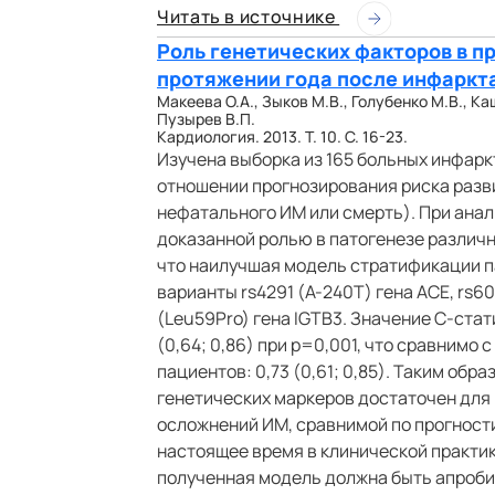
Читать в источнике
Роль генетических факторов в п
протяжении года после инфаркт
Макеева О.А., Зыков М.В., Голубенко М.В., Ка
Пузырев В.П.
Кардиология. 2013. Т. 10. С. 16-23.
Изучена выборка из 165 больных инфарк
отношении прогнозирования риска разв
нефатального ИМ или смерть). При анал
доказанной ролью в патогенезе различ
что наилучшая модель стратификации п
варианты rs4291 (А-240Т) гена ACE, rs60
(Leu59Pro) гена IGTB3. Значение C-ста
(0,64; 0,86) при р=0,001, что сравнимо
пациентов: 0,73 (0,61; 0,85). Таким обр
генетических маркеров достаточен для
осложнений ИМ, сравнимой по прогност
настоящее время в клинической практи
полученная модель должна быть апроби