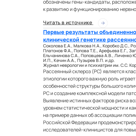
обозначены гены-кандидаты, располож
к развитию и функционированию нервно
Читать в источнике
Первые результаты объединенно
клинической генетике рассеянн
Соколова Е.А., Малкова Н.А., Коробко Д.С., Ро
Платонов Ф.А., Попова T.Е., Арефьева Е.Г., За
Ельчанинова С.А., Поповцева А.В., Личенко Ю
И.П., Кечин А.А., Пузырев В.П. и др.
Журнал неврологии и психиатрии им. C.C. Корса
Рассеянный склероз (РС) является кла
этиологии которого важную роль играе
особенностей структуры большого коли
РС и создание комплексной модели пато
Выявление истинных факторов риска во
уровнем статистической мощности и как
на примере данных об ассоциации полим
Российской Федерации продемонстриро
исследователей-клиницистов для повы