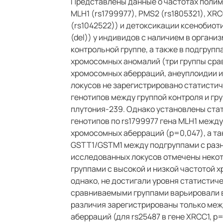
Представлены данные о частотах полим
MLH1 (rs1799977), PMS2 (rs1805321), XRC
(rs1042522)) и детоксикации ксенобиоти
(del)) у индивидов с наличием в органи
контрольной группе, а также в подгруп
хромосомных аномалий (три группы срав
хромосомных аберраций, анеуплоидии и
локусов не зарегистрировано статистич
генотипов между группой контроля и гр
плутония-239. Однако установлены ста
генотипов по rs1799977 гена MLH1 межд
хромосомных аберраций (p=0,047), а та
GSTT1/GSTM1 между подгруппами с разн
исследованных локусов отмечены некот
группами с высокой и низкой частотой 
однако, не достигали уровня статистич
сравниваемыми группами варьировали в
различия зарегистрированы только меж
аберраций (для rs25487 в гене XRCC1, p