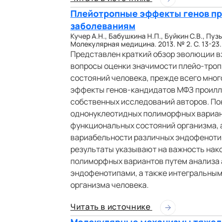
Плейотропные эффекты генов п
заболеваниям
Кучер А.Н., Бабушкина Н.П., Буйкин С.В., Пуз
Молекулярная медицина. 2013. № 2. С. 13-23.
Представлен краткий обзор эволюции в
вопросы оценки значимости плейо-тро
состояний человека, прежде всего мно
эффекты генов-кандидатов МФЗ проилл
собственных исследований авторов. Пок
однонуклеотидных полиморфных вариан
функциональных состояний организма, 
вариабельности различных эндофенотип
результаты указывают на важность нако
полиморфных вариантов путем анализа 
эндофенотипами, а также интегральны
организма человека.
Читать в источнике
Молекулярные механизмы тяжел