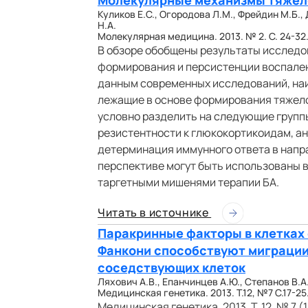
Куликов Е.С., Огородова Л.М., Фрейдин М.Б.,
Н.А.
Молекулярная медицина. 2013. № 2. С. 24-32
В обзоре обобщены результаты исслед
формирования и персистенции воспален
данным современных исследований, наи
лежащие в основе формирования тяжело
условно разделить на следующие групп
резистентности к глюкокортикоидам, ан
детерминация иммунного ответа в напр
перспективе могут быть использованы в
таргетными мишенями терапии БА.
Читать в источнике
Паракринные факторы в клетках 
Фанкони способствуют миграции
соседствующих клеток
Ляхович А.В., Епанчинцев А.Ю., Степанов В.А
Медицинская генетика. 2013. Т.12, №7 С.17-25
Медицинская генетика. 2013. Т. 12. № 7 (13