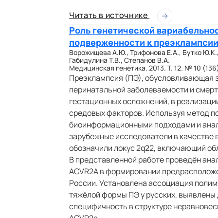
Читать в источнике
Роль генетической вариабельно
подверженности к преэклампси
Ворожищева А.Ю., Трифонова Е.А., Бутко Ю.К.
Габидулина Т.В., Степанов В.А.
Медицинская генетика. 2013. Т. 12. № 10 (136)
Преэклампсия (ПЭ), обусловливающая 
перинатальной заболеваемости и смерт
гестационных осложнений, в реализации
средовых факторов. Используя метод п
биоинформационными подходами и анал
зарубежные исследователи в качестве 
обозначили локус 2q22, включающий обл
В представленной работе проведён ана
ACVR2А в формировании предрасположен
России. Установлена ассоциация полим
тяжёлой формы ПЭ у русских, выявлены
специфичность в структуре неравновес
ACVR2a.