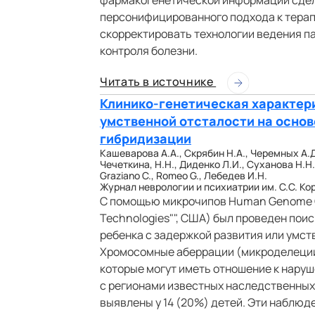
фармакогенетической информации сде
персонифицированного подхода к терап
скорректировать технологии ведения п
контроля болезни.
Читать в источнике
Клинико-генетическая характе
умственной отсталости на осно
гибридизации
Кашеварова А.А., Скрябин Н.А., Черемных А.Д
Чечеткина, Н.Н., Диденко Л.И., Суханова Н.Н.,
Graziano C., Romeo G., Лебедев И.Н.
Журнал неврологии и психиатрии им. C.С. Корса
С помощью микрочипов Human Genome CGH
Technologies"", США) был проведен пои
ребенка с задержкой развития или умст
Хромосомные аберрации (микроделеции
которые могут иметь отношение к нару
с регионами известных наследственных
выявлены у 14 (20%) детей. Эти наблюд