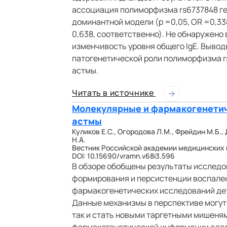
ассоциация полиморфизма rs6737848 ге
доминантной модели (р =0,05, OR =0,338,
0,638, соответственно). Не обнаружено
изменчивость уровня общего IgE. Выво
патогенетической роли полиморфизма r
астмы.
Читать в источнике
Молекулярные и фармакогенети
астмы
Куликов Е.С., Огородова Л.М., Фрейдин М.Б.,
Н.А.
Вестник Российской академии медицинских нау
DOI: 10.15690/vramn.v68i3.596
В обзоре обобщены результаты исслед
формирования и персистенции воспален
фармакогенетических исследований дет
Данные механизмы в перспективе могут 
так и стать новыми таргетными мишеня