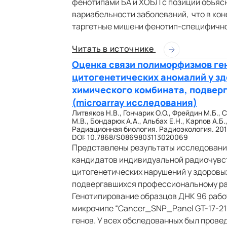
фенотипами БА и ХОБЛ с позиции объяс
вариабельности заболеваний, что в ко
таргетные мишени фенотип-специфично
Читать в источнике
Оценка связи полиморфизмов ген
цитогенетических аномалий у з
химического комбината, подвер
(microarray исследования)
Литвяков Н.В., Гончарик О.О., Фрейдин М.Б., 
М.В., Бондарюк А.А., Альбах Е.Н., Карпов А.Б.
Радиационная биология. Радиоэкология. 2013. 
DOI: 10.7868/S0869803113020069
Представлены результаты исследования
кандидатов индивидуальной радиочувст
цитогенетических нарушений у здоровы
подвергавшихся профессиональному ра
Генотипирование образцов ДНК 96 рабо
микрочипе “Cancer_SNP_Panel GT-17-211”
генов. У всех обследованных был прове