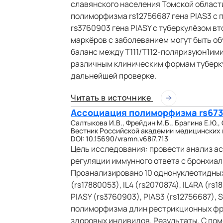
славянского населения Томской област
полиморфизма rs12756687 гена PIAS3 с
rs3760903 гена PIASY с туберкулёзом в
маркёров с заболеванием могут быть о
баланс между Т111/Т112-поляризуюн1им
различным клиническим формам туберку
дальнейшей проверке.
Читать в источнике
Ассоциация полиморфизма rs673
Салтыкова И.В., Фрейдин М.Б., Брагина Е.Ю.,
Вестник Российской академии медицинских нау
DOI: 10.15690/vramn.v68i7.713
Цель исследования: провести анализ а
регуляции иммунного ответа с бронхиал
Проанализировано 10 однонуклеотидных 
(rs17880053), IL4 (rs2070874), IL4RA (rs
PIASY (rs3760903), PIAS3 (rs12756687),
полиморфизма длин рестрикционных фра
здоровых индивидов. Результаты. С по