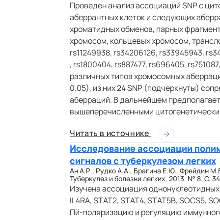
Проведен анализ ассоциаций SNP с цит
аберрантных клеток и следующих аберр
хроматидных обменов, парных фрагмент
хромосом, кольцевых хромосом, трансло
rs11249938, rs34206126, rs33945943, rs34
, rs1800404, rs887477, rs696405, rs75108
различных типов хромосомных аберраций
0.05), из них 24 SNP (подчеркнуты) со
аберраций. В дальнейшем предполагает
вышеперечисленными цитогенетическим
Читать в источнике
Исследование ассоциации полим
сигналов с туберкулезом легких
Ан А.Р., Рудко А.А., Брагина Е.Ю., Фрейдин М.
Туберкулез и болезни легких. 2013. № 8. С. 34
Изучена ассоциация однонуклеотидных п
IL4RA, STAT2, STAT4, STAT5B, SOCS5, SOC
Пй-поляризацию и регуляцию иммунного 