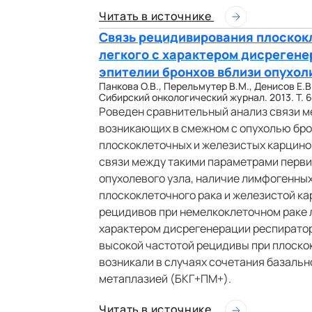
Читать в источнике
Связь рецидивирования плоскок
легкого с характером дисреген
эпителии бронхов вблизи опухол
Панкова О.В., Перельмутер В.М., Денисов Е.В.
Сибирский онкологический журнал. 2013. Т. 60
Роведен сравнительный анализ связи м
возникающих в смежном с опухолью бро
плоскоклеточных и железистых карцино
связи между такими параметрами перви
опухолевого узла, наличие лимфогенны
плоскоклеточного рака и железистой ка
рецидивов при немелкоклеточном раке л
характером дисрегенерации респираторн
высокой частотой рецидивы при плоско
возникали в случаях сочетания базаль
метаплазией (БКГ+ПМ+).
Читать в источнике