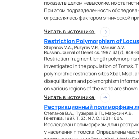
показал в целом невысокие, но статист
При этом подразделенность обследован
определялась фактором этнической пр
Читать в источнике
Restriction Polymorphism of Locus
Stepanov V.A., Puzyrev V.P., Marusin A.V.
Russian Journal of Genetics. 1997. 33(7), 849-8
Restriction fragment length polymorphism
investigated in the population of Tomsk. T
polymorphic restriction sites XbaI, MspI,
disequilibrium and polymorphism informat
on various regions of the world are shown.
Читать в источнике
Рестрикционный полиморфизм ло
Степанов В.А., Пузырев В.П., Марусин А.В.
Генетика. 1997. Т. 33. N 7. C. 1001-1004.
Исследован полиморфизм длин рестрик
у населения г. томска. Определены час