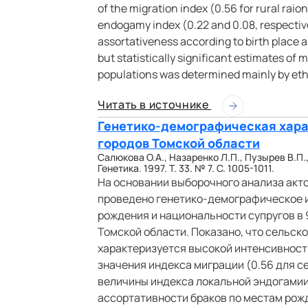
of the migration index (0.56 for rural raio
endogamy index (0.22 and 0.08, respective
assortativeness according to birth place a
but statistically significant estimates of 
populations was determined mainly by eth
Читать в источнике
Генетико-демографическая хара
городов Томской области
Салюкова О.А., Назаренко Л.П., Пузырев В.П.
Генетика. 1997. Т. 33. № 7. С. 1005-1011.
На основании выборочного анализа актов
проведено генетико-демографическое и
рождения и национальности супругов в 9
Томской области. Показано, что сельск
характеризуется высокой интенсивнос
значения индекса миграции (0.56 для се
величины индекса локальной эндогамии 
ассортативности браков по местам рож