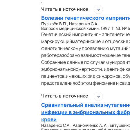
.
Читать в источнике
Болезни генетического импринти
Пузырёв В.П., Назаренко С.А.
Вопросы медицинской химии. 1997. Т. 43. № 5.
Генетический импринтинг - эпигенетич
маркирующийматеринские и отцовские х
фенотипическому проявлению мутаций у 
работеразобрано взаимоотношение гене
Собранные данные по случаям униродит
эмбриональнойсмертности, идентификац
пациентов,имеющих ряд синдромов, об
представленияоб этом феномене и свид
Читать в источнике
Сравнительный анализ мутагенн
инфекции в эмбриональных фибр
крови
Назаренко С.А., Радионченко А. А., Евтушенко
Бюллетень экспериментальной биологии и мед