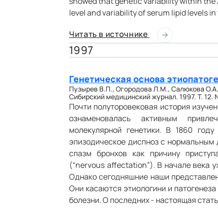
showed that genetic variability within the
level and variability of serum lipid levels i
Читать в источнике
1997
Генетическая основа этиопатог
Пузырев В.П., Огородова Л.М., Салюкова О.А
Сибирский медицинский журнал. 1997. Т. 12. №
Почти полуторовековая история изучен
ознаменовалась активным привле
молекулярной генетики. В 1860 году
эпизодическое диспноз с нормальным 
спазм бронхов как причину присту
(“nervous affectation”). В начале век
Однако сегодняшние наши представлен
Они касаются этиологини и патогенеза 
болезни. О последних - настоящая стат