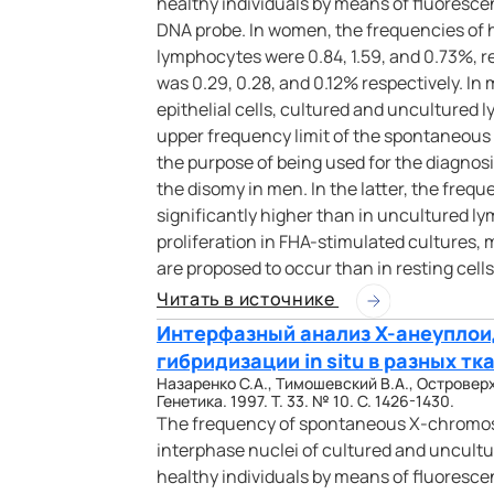
healthy individuals by means of fluoresce
DNA probe. In women, the frequencies of h
lymphocytes were 0.84, 1.59, and 0.73%, re
was 0.29, 0.28, and 0.12% respectively. 
epithelial cells, cultured and uncultured l
upper frequency limit of the spontaneous 
the purpose of being used for the diagno
the disomy in men. In the latter, the freq
significantly higher than in uncultured l
proliferation in FHA-stimulated cultures
are proposed to occur than in resting cells
Читать в источнике
Интерфазный анализ Х-анеупло
гибридизации in situ в разных т
Назаренко С.А., Тимошевский В.А., Островер
Генетика. 1997. Т. 33. № 10. С. 1426-1430.
The frequency of spontaneous X-chromos
interphase nuclei of cultured and uncultu
healthy individuals by means of fluoresce