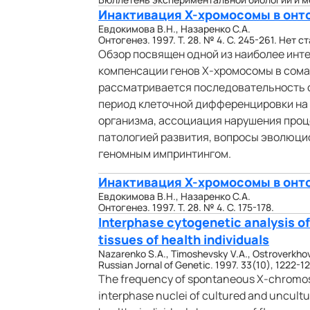
Инактивация Х-хромосомы в онт
Евдокимова В.Н., Назаренко С.А.
Онтогенез. 1997. Т. 28. № 4. С. 245-261. Нет 
Обзор посвящен одной из наиболее инт
компенсации генов Х-хромосомы в сома
рассматривается последовательность с
период клеточной дифференцировки на 
организма, ассоциация нарушения про
патологией развития, вопросы эволюци
геномным импринтингом.
Инактивация Х-хромосомы в онт
Евдокимова B.H., Назаренко С.А.
Онтогенез. 1997. Т. 28. № 4. С. 175-178.
Interphase cytogenetic analysis o
tissues of health individuals
Nazarenko S.A., Timoshevsky V.A., Ostroverkho
Russian Jornal of Genetic. 1997. 33(10), 1222-1
The frequency of spontaneous X-chromos
interphase nuclei of cultured and uncultu