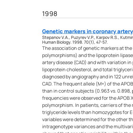
1998
Genetic markers in coronary artery
Stepanov V.A., Puzyrev V.P., Karpov R.S., Kutmin
Human Biology. 1998. 70(1), 47-57.
The association of genetic markers at the
polymorphisms) and the lipoprotein lipas
artery disease (CAD) and with variation in 
lipoprotein cholesterol, and total triglyce
diagnosed by angiography and in 122 unrel
CAD. The frequent allele (M+) of the APO
than in control subjects (0.963 vs. 0.898, p
frequencies were observed for the APOB X
polymorphism. In patients, carriers of the
triglyceride levels than homozygotes for E+
variables were determined for the other t
intragenotype variances and the multivar