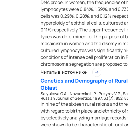
DNA probe. In women, the frequencies of h
lymphocytes were 0.84%, 1.59%, and 0.73%,
cells was 0.29%, 0.28%, and 0.12% respe
hyperploidy of epithelial cells, cultures
0.11% respectively. The upper frequency li
types was determined for the purpose of b
mosaicism in women and the disomy in men.
cultured lymphocytes was significantly h
conditions of intense cell proliferation i
chromosome segregation are proposed to o
Читать в источнике
Genetics and Demography of Rural
Oblast
Salyukova O.A., Nazarenko L.P., Puzyrev V.P., Sa
Russian Journal of Genetics. 1997. 33(7), 852-8
In nine of the sixteen rural raions and th
with regard to birth place and ethnicity 
by selectively analyzing marriage records
were shown to be characteristic of rural 