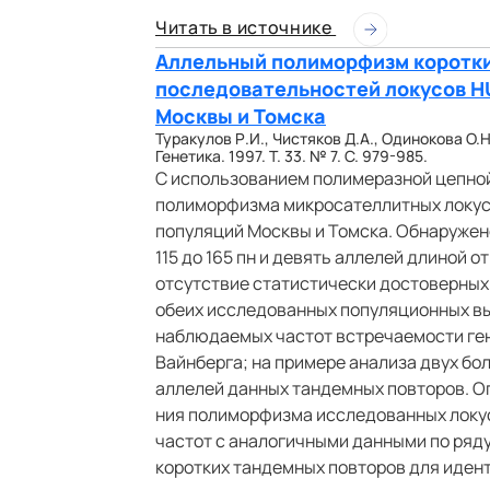
Читать в источнике
Аллельный полиморфизм коротк
последовательностей локусов H
Москвы и Томска
Туракулов Р.И., Чистяков Д.А., Одинокова О.Н
Генетика. 1997. Т. 33. № 7. С. 979-985.
С использованием полимеразной цепной
полиморфизма микросателлитных локус
популяций Москвы и Томска. Обнаружен
115 до 165 пн и девять аллелей длиной о
отсутствие статистически достоверных
обеих исследованных популяционных вы
наблюдаемых частот встречаемости ге
Вайнберга; на примере анализа двух б
аллелей данных тандемных повторов. 
ния полиморфизма исследованных локу
частот с аналогичными данными по ряд
коротких тандемных повторов для иден