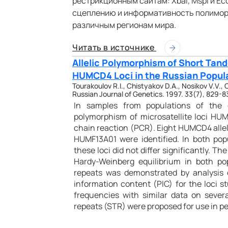
рестрикционным сайтам: XbaI, MspI и E
сцеплению и информативность полимор
различным регионам мира.
Читать в источнике
Allelic Polymorphism of Short Ta
HUMCD4 Loci in the Russian Popul
Tourakoulov R.I., Chistyakov D.A., Nosikov V.V.,
Russian Journal of Genetics. 1997. 33(7), 829-8
In samples from populations of the c
polymorphism of microsatellite loci 
chain reaction (PCR). Eight HUMCD4 allele
HUMF13A01 were identified. In both popul
these loci did not differ significantly. T
Hardy-Weinberg equilibrium in both po
repeats was demonstrated by analysis 
information content (PIC) for the loci s
frequencies with similar data on seve
repeats (STR) were proposed for use in per